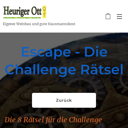
Eigener Weinbau und gute Hausmannskost
Escape - Die
Challenge Rätsel
Zurück
D
ie 8 Rätsel für die Challenge