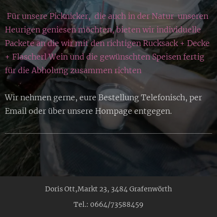
Für unsere Picknicker, die auch in der Natur unseren
Heurigen geniesen möchten, bieten wir individuelle
Packete an die wir mit den richtigen Rucksack + Decke
+ Flascherl Wein und die gewünschten Speisen fertig
für die Abholung zusammen richten
Wir nehmen gerne, eure Bestellung Telefonisch, per
Email oder über unsere Hompage entgegen.
Doris Ott,Markt 23, 3484 Grafenwörth
Tel.: 0664/73588459